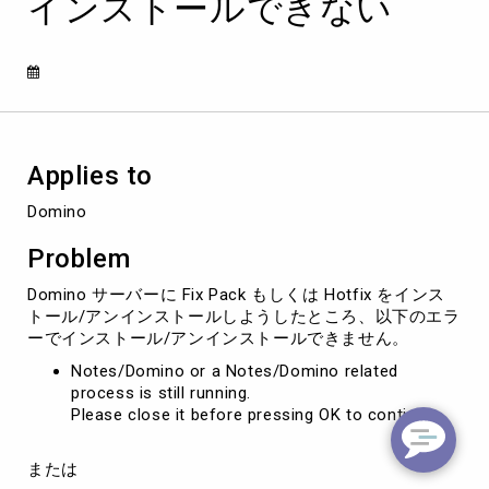
インストールできない
process
is
still
running."
エ
ラ
ー
で
Applies to
イ
ン
Domino
ス
ト
Problem
ー
ル/
Domino サーバーに Fix Pack もしくは Hotfix をインス
ア
トール/アンインストールしようしたところ、以下のエラ
ン
ーでインストール/アンインストールできません。
イ
Notes/Domino or a Notes/Domino related
ン
process is still running.
ス
Please close it before pressing OK to continue.
ト
ー
ル
または
で