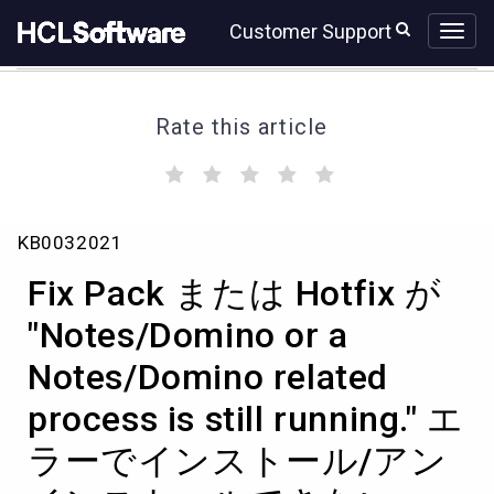
Skip
Skip
Customer Support
to
to
page
chat
content
Rate this article
(
(
(
(
(
)
)
)
)
)
Fix
KB0032021
Pack
ま
Fix Pack または Hotfix が
た
は
"Notes/Domino or a
Hotfix
Notes/Domino related
が
"Notes/Domino
process is still running." エ
or
a
ラーでインストール/アン
Notes/Domino
related