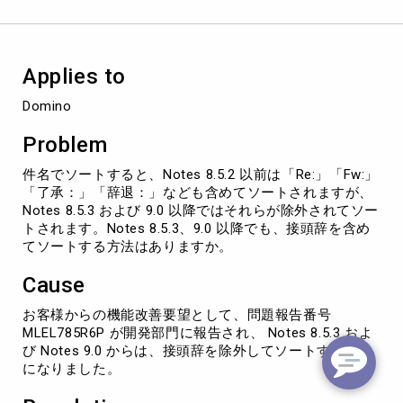
辞
（「Re:」
「Fw:」
「了
Applies to
承：」
「辞
Domino
退：」
な
Problem
ど）
の
件名でソートすると、Notes 8.5.2 以前は「Re:」「Fw:」
扱
「了承：」「辞退：」なども含めてソートされますが、
い
Notes 8.5.3 および 9.0 以降ではそれらが除外されてソー
に
トされます。Notes 8.5.3、9.0 以降でも、接頭辞を含め
つ
てソートする方法はありますか。
い
て
Cause
お客様からの機能改善要望として、問題報告番号
MLEL785R6P が開発部門に報告され、 Notes 8.5.3 およ
び Notes 9.0 からは、接頭辞を除外してソートするよう
になりました。