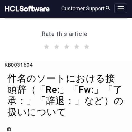
Skip
Skip
Customer Support
to
to
page
chat
content
Rate this article
(
(
(
(
(
)
)
)
)
)
件
KB0031604
名
の
件名のソートにおける接
ソ
ー
頭辞（「Re:」「Fw:」「了
ト
承：」「辞退：」など）の
に
お
扱いについて
け
る
接
頭