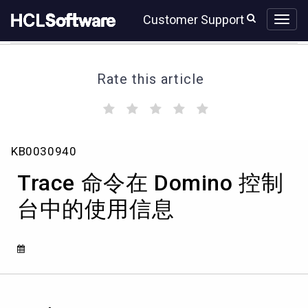
Skip
Skip
Customer Support
to
to
page
chat
content
Rate this article
(
(
(
(
(
)
)
)
)
)
Trace
KB0030940
命
令
Trace 命令在 Domino 控制
在
Domino
台中的使用信息
控
制
台
中
的
使
用