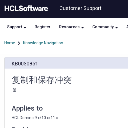
Skip
Skip
Customer Support
to
to
page
chat
content
Support
Register
Resources
Community
Home
Knowledge Navigation
复
KB0030851
制
和
保
复制和保存冲突
存
冲
突
Applies to
HCL Domino 9.x/10.x/11.x