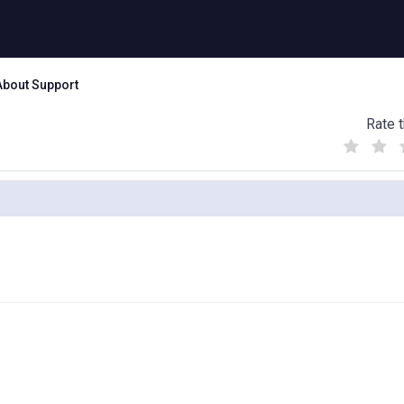
About Support
Rate t
(
(
(
)
)
)