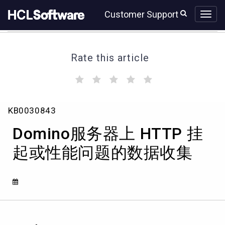
Skip
Skip
Customer Support
to
to
page
chat
content
Rate this article
(
(
(
(
(
)
)
)
)
)
Domino
KB0030843
服
务
Domino服务器上 HTTP 挂
器
上
起或性能问题的数据收集
HTTP
挂
起
或
性
能
问