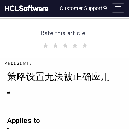
Skip
Skip
Customer Support
to
to
page
chat
content
Rate this article
(
(
(
(
(
)
)
)
)
)
策
KB0030817
略
设
策略设置无法被正确应用
置
无
法
被
正
确
应
用
Applies to