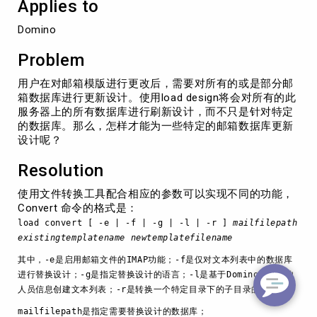
Applies to
箱
数
Domino
据
库
Problem
更
新
用户在对邮箱模版进行更改后，需要对所有的或是部分邮
设
箱数据库进行更新设计。使用load design将会对所有的此
计
服务器上的所有数据库进行刷新设计，而不只是针对特定
的数据库。那么，怎样才能为一些特定的邮箱数据库更新
设计呢？
Resolution
使用文件转换工具配合相应的参数可以实现不同的功能，
Convert 命令的格式是：
load convert [ -e | -f | -g | -l | -r ]
mailfilepath
existingtemplatename newtemplatefilename
其中，-e是启用邮箱文件的IMAP功能；-f是仅对文本列表中的数据库
进行替换设计；-g是指定替换设计的语言；-l是基于Domino目录中的
人员信息创建文本列表；-r是转换一个特定目录下的子目录的文件；
mailfilepath是指定需要替换设计的数据库；