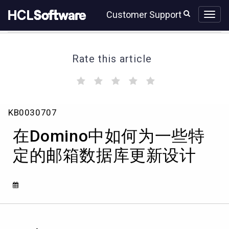
Skip
Skip
Customer Support
to
to
page
chat
content
Rate this article
(
(
(
(
(
)
)
)
)
)
在
KB0030707
Domino
中
在Domino中如何为一些特
如
何
定的邮箱数据库更新设计
为
一
些
特
定
的
邮