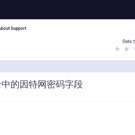
About Support
Rate t
(
(
(
)
)
)
o 目录中的因特网密码字段