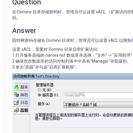
特
Question
网
在 Domino 目录存储密码时，管理员可以设置 xACL （扩
密
码。
码
字
Answer
段
因特网密码存储在 Domino 目录时，管理员可以设置 xACL
设置 xACL，需要对 Domino 目录启用扩展访问:
1.打开服务器端的 names.nsf 数据库并选择："文件" -> "应用程序" 
2.确保您在数据库的访问控制列表中中具有"Manager"存取级别。
3.单击"高级"并勾选"启用扩展权限"。