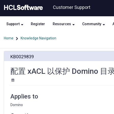
Skip
Skip
Customer Support
to
to
page
chat
content
Support
Register
Resources
Community
Home
Knowledge Navigation
配
KB0029839
置
xACL
以
配置 xACL 以保护 Domin
保
护
Domino
目
录
Applies to
中
的
Domino
因