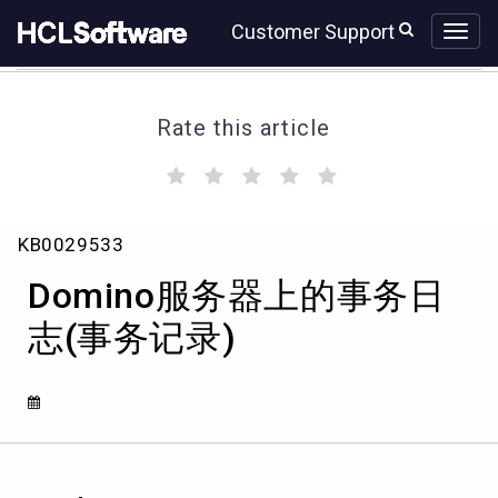
Skip
Skip
Customer Support
to
to
page
chat
content
Rate this article
(
(
(
(
(
)
)
)
)
)
Domino
KB0029533
服
务
Domino服务器上的事务日
器
上
志(事务记录)
的
事
务
日
志
(事
务