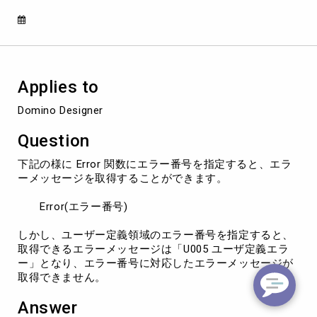
ー
定
義
領
域
の
Applies to
エ
ラ
Domino Designer
ー
番
Question
号
か
下記の様に Error 関数にエラー番号を指定すると、エラ
ら
ーメッセージを取得することができます。
エ
ラ
Error(エラー番号)
ー
メ
しかし、ユーザー定義領域のエラー番号を指定すると、
ッ
取得できるエラーメッセージは「U005 ユーザ定義エラ
セ
ー」となり、エラー番号に対応したエラーメッセージが
ー
取得できません。
ジ
を
Answer
取