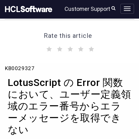
Skip
Skip
Customer Support
to
to
page
chat
content
Rate this article
(
(
(
(
(
)
)
)
)
)
LotusScript
KB0029327
の
Error
LotusScript の Error 関数
関
数
において、ユーザー定義領
に
域のエラー番号からエラ
お
い
ーメッセージを取得でき
て、
ユ
ない
ー
ザ