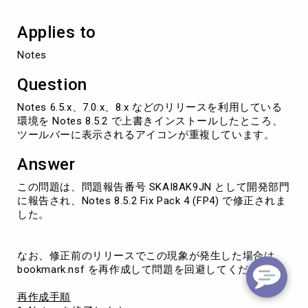
す
る
Applies to
と
ツ
Notes
ー
ル
Question
バ
ー
Notes 6.5.x、7.0.x、8.x などのリリースを利用している
ア
環境を Notes 8.5.2 で上書きインストールしたところ、
イ
ツールバーに表示されるアイコンが重複しています。
コ
ン
Answer
が
重
この問題は、問題報告番号 SKAI8AK9JN として開発部門
複
に報告され、Notes 8.5.2 Fix Pack 4 (FP4) で修正されま
す
した。
る
なお、修正前のリリースでこの現象が発生した場合は、
bookmark.nsf を再作成して問題を回避してください。
再作成手順