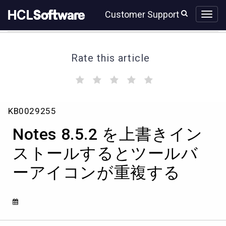
Skip
Skip
Customer Support
to
to
page
chat
content
Rate this article
(
(
(
(
(
)
)
)
)
)
Notes
KB0029255
8.5.2
を
Notes 8.5.2 を上書きイン
上
書
ストールするとツールバ
き
ーアイコンが重複する
イ
ン
ス
ト
ー
ル