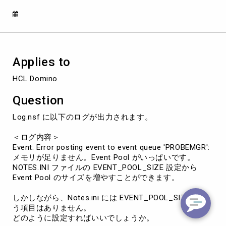
足
り
ま
せ
ん。
Event
Applies to
Pool
が
HCL Domino
い
っ
Question
ぱ
い
Log.nsf に以下のログが出力されます。
で
す
＜ログ内容＞
Event: Error posting event to event queue 'PROBEMGR':
メモリが足りません。Event Pool がいっぱいです。
NOTES.INI ファイルの EVENT_POOL_SIZE 設定から
Event Pool のサイズを増やすことができます。
しかしながら、Notes.ini には EVENT_POOL_SIZE とい
う項目はありません。
どのように設定すればいいでしょうか。