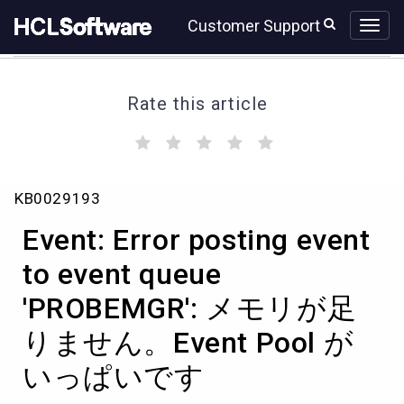
Skip
Skip
Customer Support
to
to
page
chat
content
Rate this article
(
(
(
(
(
)
)
)
)
)
Event:
KB0029193
Error
posting
Event: Error posting event
event
to
to event queue
event
'PROBEMGR': メモリが足
queue
'PROBEMGR':
りません。Event Pool が
メ
モ
いっぱいです
リ
が