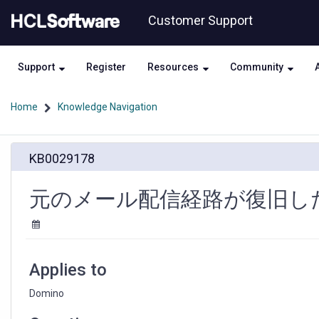
Skip
Skip
Customer Support
to
to
page
chat
content
Support
Register
Resources
Community
Home
Knowledge Navigation
元
KB0029178
の
メ
ー
元のメール配信経路が復旧し
ル
配
信
経
路
Applies to
が
復
Domino
旧