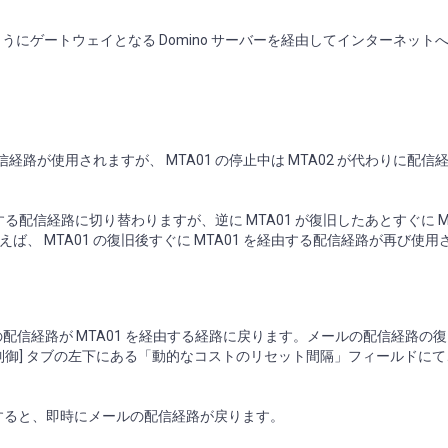
のようにゲートウェイとなる Domino サーバーを経由してインターネット
経路が使用されますが、 MTA01 の停止中は MTA02 が代わりに配信
由する配信経路に切り替わりますが、逆に MTA01 が復旧したあとすぐに MT
、 MTA01 の復旧後すぐに MTA01 を経由する配信経路が再び使用
ルの配信経路が MTA01 を経由する経路に戻ります。メールの配信経路の
] - [制御] タブの左下にある「動的なコストのリセット間隔」フィールドに
を実行すると、即時にメールの配信経路が戻ります。