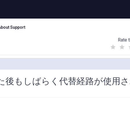
About Support
Rate t
(
(
(
)
)
)
た後もしばらく代替経路が使用さ