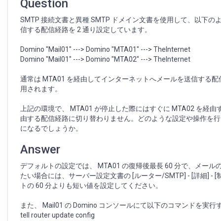
し
Question
た
SMTP 接続文書と異種 SMTP ドメイン文書を使用して、以下
後
信する配信経路を 2 通り設定しています。
も
し
Domino "Mail01" ---> Domino "MTA01" ---> TheInternet
ば
Domino "Mail01" ---> Domino "MTA02" ---> TheInternet
ら
く
通常は MTA01 を経由してインターネットへメールを送信する配信
代
用されます。
替
経
上記の環境で、 MTA01 が停止した際にはすぐに MTA02 を経
路
由する配信経路に切り替わりません。どのような設定や操作を行えば
が
になるでしょうか。
使
用
Answer
さ
れ
デフォルトの設定では、 MTA01 の復帰後最長 60 分で、メー
る
たい場合には、サーバー設定文書の [ルーター/SMTP] - [詳細
トの 60 分よりも短い値を設定してください。
また、 Mail01 の Domino コンソールにて以下のコマンド
tell router update config