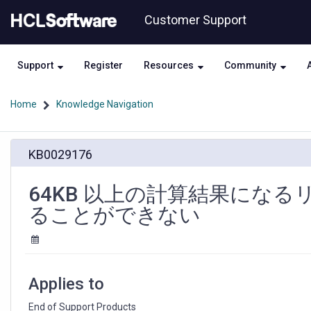
Skip
Skip
Customer Support
to
to
page
chat
content
Support
Register
Resources
Community
Home
Knowledge Navigation
64KB
KB0029176
以
上
の
64KB 以上の計算結果にな
計
ることができない
算
結
果
に
な
Applies to
る
リ
End of Support Products