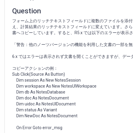
ッ
チ
Question
テ
キ
フォーム上のリッチテキストフィールドに複数のファイルを添付
ス
え、計算結果のリッチテキストフィールドに変えています。さらに、こ
ト
書へコピーしています。すると、R5.x では以下のエラーが表
フ
ィ
「警告：他のノーツバージョンの機能を利用した文書の一部を無
ー
ル
6.x ではエラーは表示されず文書を開くことができますが、デ
ド
を
コピーアクションの例：
コ
Sub Click(Source As Button)
ピ
Dim session As New NotesSession
ー
Dim workspace As New NotesUIWorkspace
す
Dim db As NotesDatabase
る
Dim doc As NotesDocument
こ
Dim uidoc As NotesUIDocument
と
Dim status As Variant
が
Dim NewDoc As NotesDocument
で
き
On Error Goto error_msg
な