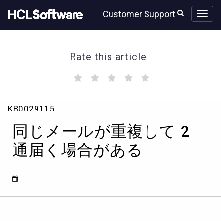
Skip
Skip
Customer Support
to
to
page
chat
content
Rate this article
(
(
(
(
(
)
)
)
)
)
同
KB0029115
じ
メ
同じメールが重複して 2
ー
ル
通届く場合がある
が
重
複
し
て
2
通