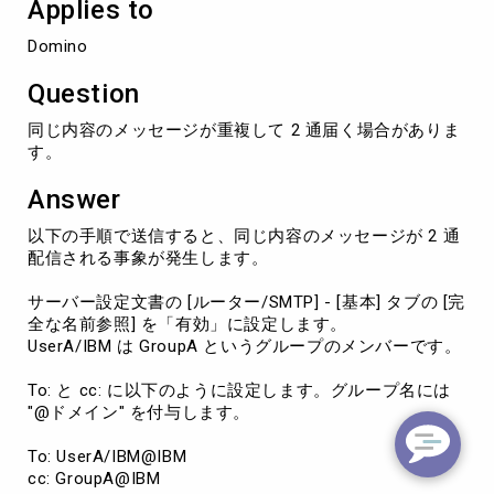
Applies to
届
く
Domino
場
合
Question
が
あ
同じ内容のメッセージが重複して 2 通届く場合がありま
る
す。
Answer
以下の手順で送信すると、同じ内容のメッセージが 2 通
配信される事象が発生します。
サーバー設定文書の [ルーター/SMTP] - [基本] タブの [完
全な名前参照] を「有効」に設定します。
UserA/IBM は GroupA というグループのメンバーです。
To: と cc: に以下のように設定します。グループ名には
"@ドメイン" を付与します。
To: UserA/IBM@IBM
cc: GroupA@IBM