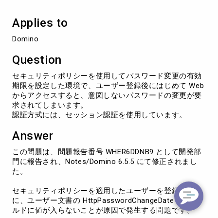
時
に
Applies to
パ
ス
Domino
ワ
ー
Question
ド
変
セキュリティポリシーを使用してパスワード変更の有効
更
期限を設定した環境で、ユーザー登録後にはじめて Web
要
からアクセスすると、意図しないパスワードの変更が要
求
求されてしまいます。
を
認証方式には、セッション認証を使用しています。
求
め
Answer
ら
れ
この問題は、問題報告番号 WHER6DDNB9 として開発部
る
門に報告され、Notes/Domino 6.5.5 にて修正されまし
た。
セキュリティポリシーを適用したユーザーを登録する際
に、ユーザー文書の HttpPasswordChangeDate フィー
ルドに値が入らないことが原因で発生する問題です。