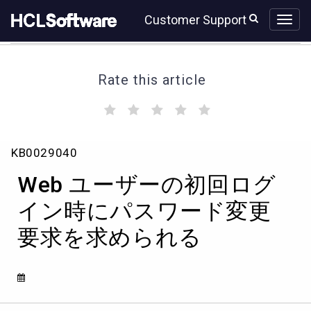
Skip
Skip
Customer Support
to
to
page
chat
content
Rate this article
(
(
(
(
(
)
)
)
)
)
Web
KB0029040
ユ
ー
Web ユーザーの初回ログ
ザ
ー
イン時にパスワード変更
の
要求を求められる
初
回
ロ
グ
イ
ン