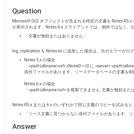
る
文
Question
書
を
Microsoft OLE オブジェクトが含まれる特定の文書を Not
複
が表示されます。Notes 6.x クライアントでは、例外ではなく
製
「文書が無効またはありません」
ま
た
は
log_replication を Notes.ini に追加した場合は、次のエラ
コ
Notes 5.x の場合
ピ
「
<path\dbname.nsf> (NoteID = 0)
に
<server> <path\dbna
ー
添付ファイルがあります。ソースデータベースの文書を削除す
す
る
Notes 6.x の場合
と
「
<path\dbname.nsf>
を複製できません: 文書が無効また
エ
ラ
ー
Notes R5.x または 6.x のいずれかで同じ文書のコピーを
が
「ソース文書に見つからない添付ファイルがあります。ソース
表
示
Answer
さ
れ