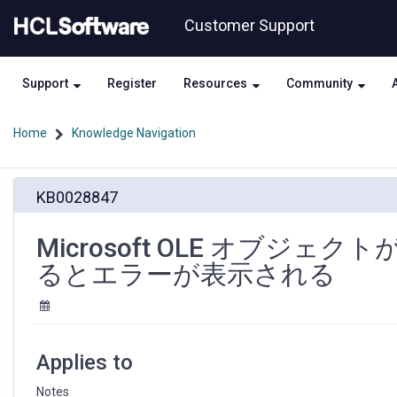
Skip
Skip
Customer Support
to
to
page
chat
content
Support
Register
Resources
Community
Home
Knowledge Navigation
Microsoft
KB0028847
OLE
オ
ブ
Microsoft OLE オブ
ジ
るとエラーが表示される
ェ
ク
ト
が
含
Applies to
ま
れ
Notes