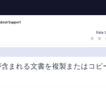
About Support
Rate t
(
(
(
)
)
)
ジェクトが含まれる文書を複製またはコピ