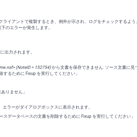
es R5.x クライアントで複製するとき、例外が示され、ログをチェックするよ
、以下のエラーが発生します。
ーがログに出力されます。
me.nsf> (NoteID = 152754)
から文書を保存できません: ソース文書に見
るために Fixup を実行してください」
はありません」
試みると、エラーがダイアログボックスに表示されます。
データベースの文書を削除するために Fixup を実行してください」