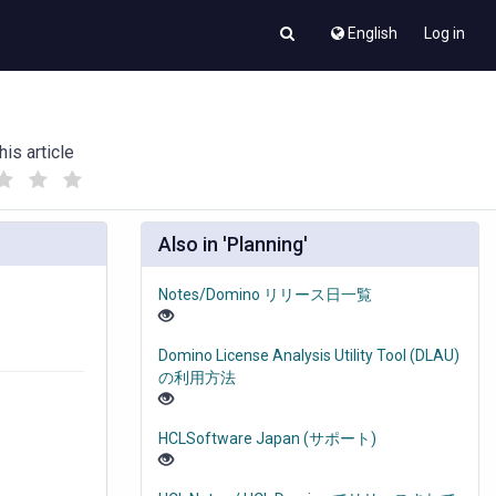
English
Log in
his article
(
(
)
)
Also in 'Planning'
Notes/Domino リリース日一覧
Domino License Analysis Utility Tool (DLAU)
の利用方法
HCLSoftware Japan (サポート)