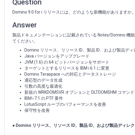
の
Question
新
Domino 9.0 for i リリースには、どのような新機能がありますか
機
能
Answer
製品ドキュメンテーションに記載されている Notes/Domin
てください。
Domino リリース、リソース ID、製品 ID、および製品デ
Java バージョンをアップグレード
JVM (1.6) の 64 ビットバージョンをサポート
ターゲットとするリリースを IBM i 6.1 に変更
Domino Teraspace への対応とデータストレージ
適応型のデータ生成
引数の高度な最適化
新規の WRKDOMSVR オプションと DLTDOMSHM コマンド
IBM i 7.1 の PTF 要件
LotusScript ループのパフォーマンスを改善
保守性を改善
● Domino リリース、リソース ID、製品 ID、および製品ディレ