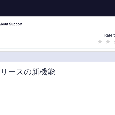
About Support
Rate t
(
(
(
)
)
)
: このリリースの新機能