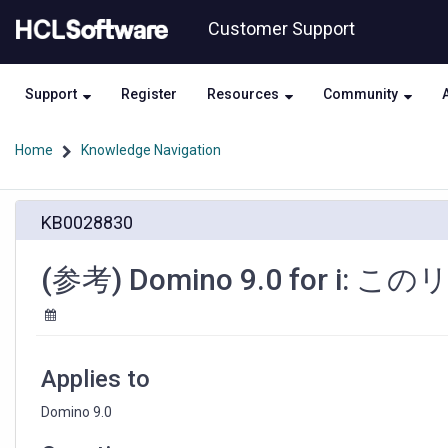
Skip
Skip
Customer Support
to
to
page
chat
content
Support
Register
Resources
Community
Home
Knowledge Navigation
(参
KB0028830
考)
Domino
9.0
(参考) Domino 9.0 for i
for
i:
こ
の
リ
Applies to
リ
ー
Domino 9.0
ス