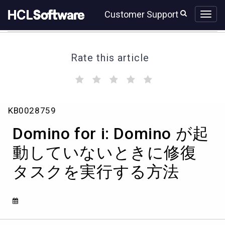
Skip
Skip
Customer Support
to
to
page
chat
content
Rate this article
(
(
(
(
(
)
)
)
)
)
Domino
KB0028759
for
i:
Domino for i: Domino が起
Domino
が
動していないときに修復
起
タスクを実行する方法
動
し
て
い
な
い