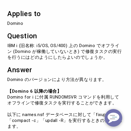
と
き
Applies to
に
修
Domino
復
タ
Question
ス
ク
IBM i (旧名称: i5/OS, OS/400) 上の Domino でオフライ
を
ン (Domino が稼働していないとき) で修復タスクの実行
実
を行うにはどのようにしたらよいのでしょうか。
行
す
Answer
る
方
Domino のバージョンにより方法が異なります。
法
【Domino 6 以降の場合】
Domino for i に付属 RUNDOMSVR コマンドを利用して
オフラインで修復タスクを実行することができます。
以下に names.nsf データベースに対して「fixup」
「compact -c」「updall -R」を実行するときの例を示し
ます。