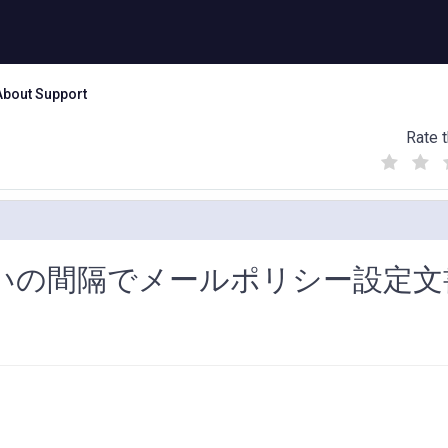
About Support
Rate t
(
(
(
)
)
)
くらいの間隔でメールポリシー設定