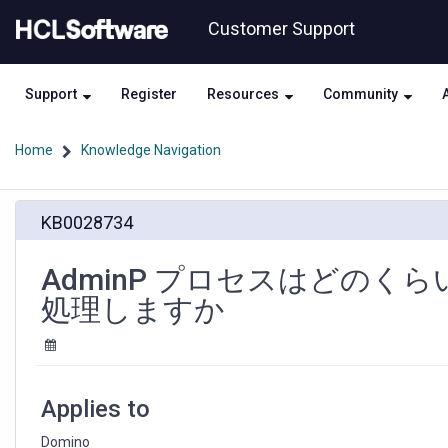
Skip
Skip
Customer Support
to
to
page
chat
content
Support
Register
Resources
Community
Home
Knowledge Navigation
AdminP
KB0028734
プ
ロ
セ
AdminP プロセスはどの
ス
処理しますか
は
ど
の
く
ら
Applies to
い
の
Domino