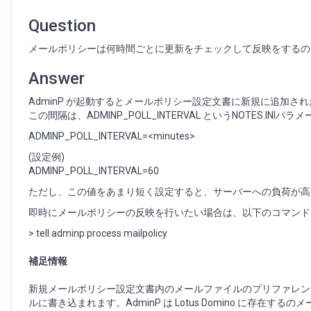
間
隔
Question
で
メ
メールポリシーは何時間ごとに更新をチェックして反映をするの
ー
ル
Answer
ポ
リ
AdminP が起動するとメールポリシー設定文書に新規に追加さ
シ
この間隔は、ADMINP_POLL_INTERVAL というNOTES.INI
ー
ADMINP_POLL_INTERVAL=<minutes>
設
定
(設定例)
文
ADMINP_POLL_INTERVAL=60
書
ただし、この値をあまり短く設定すると、サーバーへの負荷が高
を
処
即時にメールポリシーの反映を行いたい場合は、以下のコマンドを
理
> tell adminp process mailpolicy
し
ま
補足情報
す
か
新規メールポリシー設定文書内のメールファイルのプリファレンスは、A
ルに書き込まれます。AdminP は Lotus Domino に