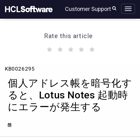
Skip
Skip
Customer Support
to
to
page
chat
content
Rate this article
(
(
(
(
(
)
)
)
)
)
個
KB0026295
人
ア
個人アドレス帳を暗号化す
ド
レ
ると、Lotus Notes 起動時
ス
にエラーが発生する
帳
を
暗
号
化
す