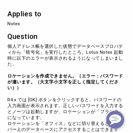
る
と、
Applies to
Lotus
Notes
Notes
起
動
Question
時
に
個人アドレス帳を選択した状態でデータベースプロパテ
エ
ィから「暗号化」を実行したところ、Lotus Notes 起動
ラ
時に以下のエラーが表示されるようになってしまいまし
ー
た。
が
発
ロケーションを作成できません。（エラー：パスワード
生
が違います。（大文字小文字を正しく指定してくださ
す
い））
る
R4.x では [OK] ボタンをクリックすると、パスワードの
入力画面が表示されます。正しいパスワードを入力する
とノーツは起動しますが、ロケーションが「ブランク」
になっています。
ロケーションを「オフィス」などに切り替えると、サー
バー上のデータベースにアクセスすることはできます