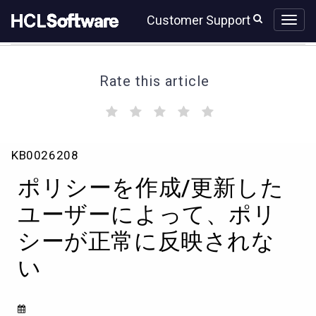
Skip
Skip
Customer Support
to
to
page
chat
content
Rate this article
(
(
(
(
(
)
)
)
)
)
ポ
KB0026208
リ
シ
ポリシーを作成/更新した
ー
を
ユーザーによって、ポリ
作
シーが正常に反映されな
成/
更
い
新
し
た
ユ