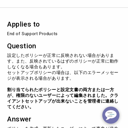
ー
ザ
ー
に
Applies to
よ
っ
End of Support Products
て、
ポ
Question
リ
シ
設定したポリシーが正常に反映されない場合がありま
ー
す。また、反映されているはずのポリシーが正常に動作
が
しなくなる場合もあります。
正
セットアップポリシーの場合は、以下のエラーメッセー
常
ジが表示される場合があります。
に
反
割り当てられたポリシーと設定文書の両方または一方
映
が、権限のないユーザーによって編集されました。クラ
さ
イアントセットアップが出来ないことを管理者に連絡し
れ
てください。
な
い
Answer