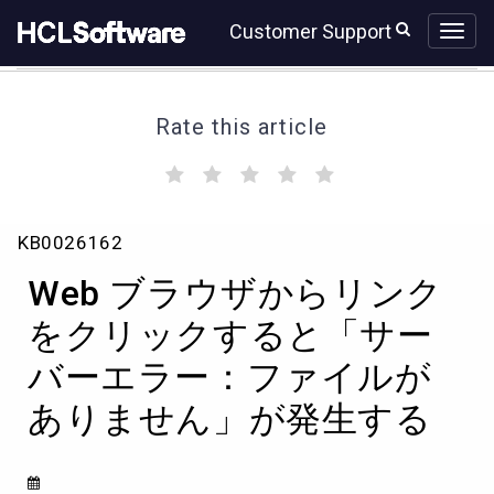
Skip
Skip
Customer Support
to
to
page
chat
content
Rate this article
(
(
(
(
(
)
)
)
)
)
Web
KB0026162
ブ
ラ
Web ブラウザからリンク
ウ
ザ
をクリックすると「サー
か
バーエラー：ファイルが
ら
リ
ありません」が発生する
ン
ク
を
ク