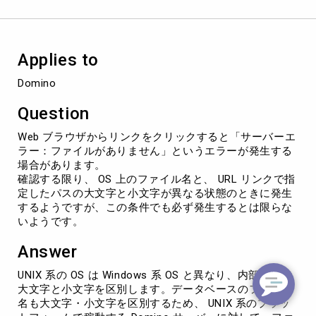
リ
ッ
ク
す
Applies to
る
と
Domino
「サ
ー
Question
バ
ー
Web ブラウザからリンクをクリックすると「サーバーエ
エ
ラー：ファイルがありません」というエラーが発生する
ラ
場合があります。
ー：
確認する限り、 OS 上のファイル名と、 URL リンクで指
フ
定したパスの大文字と小文字が異なる状態のときに発生
ァ
するようですが、この条件でも必ず発生するとは限らな
イ
いようです。
ル
が
Answer
あ
り
UNIX 系の OS は Windows 系 OS と異なり、内部処理で
ま
大文字と小文字を区別します。データベースのファイル
せ
名も大文字・小文字を区別するため、 UNIX 系のプラッ
ん」