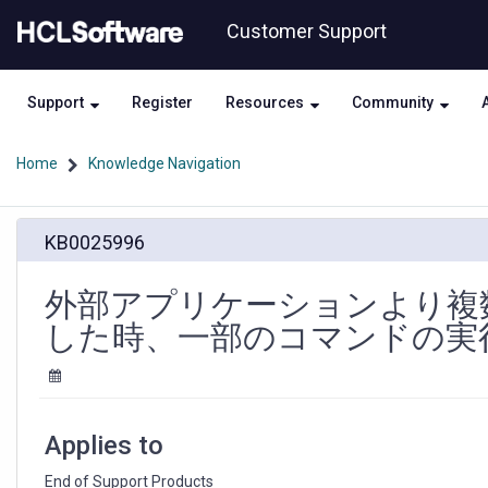
Skip
Skip
Customer Support
to
to
page
chat
content
Support
Register
Resources
Community
Home
Knowledge Navigation
外
KB0025996
部
ア
プ
外部アプリケーションより複
リ
した時、一部のコマンドの実
ケ
ー
シ
ョ
ン
Applies to
よ
り
End of Support Products