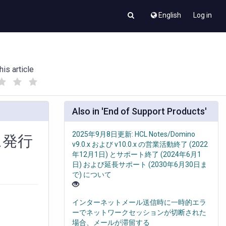
English
Log in
his article
(
(
)
)
Also in 'End of Support Products'
2025年9月8日更新: HCL Notes/Domino
に発行
v9.0.x および v10.0.x の営業活動終了 (2022
年12月1日) とサポート終了 (2024年6月1
日) および延長サポート (2030年6月30日ま
で) について
インターネットメール送信時に一時的エラ
ーでネットワークセッションが切断された
場合、メールが滞留する