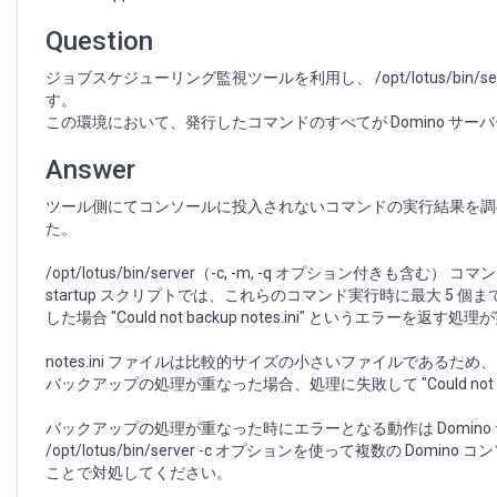
複
数
Question
の
コ
ジョブスケジューリング監視ツールを利用し、 /opt/lotus/bin/
ン
す。
ソ
この環境において、発行したコマンドのすべてが Domino 
ー
ル
Answer
コ
マ
ツール側にてコンソールに投入されないコマンドの実行結果を調べたところ、"
ン
た。
ド
を
/opt/lotus/bin/server（-c, -m, -q オプション付きも含
同
startup スクリプトでは、これらのコマンド実行時に最大 5 個
時
した場合 "Could not backup notes.ini" というエラーを返
に
発
notes.ini ファイルは比較的サイズの小さいファイルであ
行
バックアップの処理が重なった場合、処理に失敗して "Could not ba
し
た
バックアップの処理が重なった時にエラーとなる動作は Domin
時、
/opt/lotus/bin/server -c オプションを使って複数の
一
ことで対処してください。
部