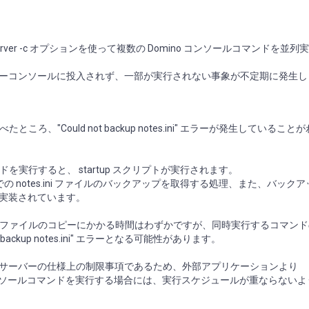
server -c オプションを使って複数の Domino コンソールコマンドを並
サーバーコンソールに投入されず、一部が実行されない事象が不定期に発生
Could not backup notes.ini" エラーが発生していること
む） コマンドを実行すると、 startup スクリプトが実行されます。
までの notes.ini ファイルのバックアップを取得する処理、また、バック
す処理が実装されています。
るため、ファイルのコピーにかかる時間はわずかですが、同時実行するコマン
ckup notes.ini" エラーとなる可能性があります。
o サーバーの仕様上の制限事項であるため、外部アプリケーションより
 Domino コンソールコマンドを実行する場合には、実行スケジュールが重ならな