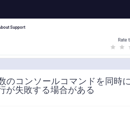
About Support
Rate t
(
(
(
)
)
)
数のコンソールコマンドを同時
行が失敗する場合がある