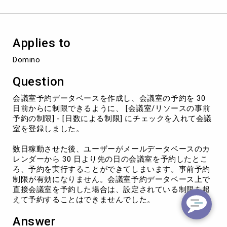
約
す
る
と、
Applies to
会
議
Domino
室
予
Question
約
の
会議室予約データベースを作成し、会議室の予約を 30
事
日前からに制限できるように、 [会議室/リソースの事前
前
予約の制限] - [日数による制限] にチェックを入れて会議
予
室を登録しました。
約
制
数日稼動させた後、ユーザーがメールデータベースのカ
限
レンダーから 30 日より先の日の会議室を予約したとこ
が
ろ、予約を実行することができてしまいます。事前予約
有
制限が有効になりません。会議室予約データベース上で
効
直接会議室を予約した場合は、設定されている制限を超
に
えて予約することはできませんでした。
な
ら
Answer
な