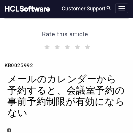
Skip
Skip
Customer Support
to
to
page
chat
content
Rate this article
(
(
(
(
(
)
)
)
)
)
メ
KB0025992
ー
ル
メールのカレンダーから
の
カ
予約すると、会議室予約の
レ
事前予約制限が有効になら
ン
ダ
ない
ー
か
ら
予