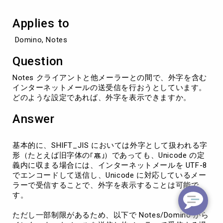
メ
ー
Applies to
ル
を
 Domino, Notes
送
受
Question
信
す
Notes クライアントと他メーラーとの間で、外字を含む
る
インターネットメールの送受信を行おうとしています。
場
どのような設定であれば、外字を表示できますか。
合
の
Answer
考
慮
点
基本的に、SHIFT_JIS においては外字として扱われる字
形（たとえば旧字体の
）であっても、Unicode の定
義内に収まる場合には、インターネットメールを UTF-8
でエンコードして送信し、Unicode に対応しているメー
ラーで受信することで、外字を表示することは可能で
す。
ただし一部制限があるため、以下で Notes/Domino から