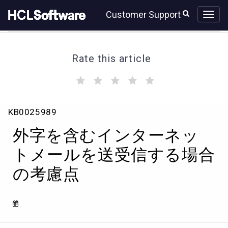
Skip
Skip
Customer Support
to
to
page
chat
content
Rate this article
(
(
(
(
(
)
)
)
)
)
外
KB0025989
字
を
外字を含むインターネッ
含
む
トメールを送受信する場合
イ
の考慮点
ン
タ
ー
ネ
ッ
ト