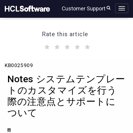
Skip
Skip
Customer Support
to
to
page
chat
content
Rate this article
(
(
(
(
(
)
)
)
)
)
Notes
KB0025909
シ
ス
Notes システムテンプレー
テ
ム
トのカスタマイズを行う
テ
際の注意点とサポートに
ン
プ
ついて
レ
ー
ト
の