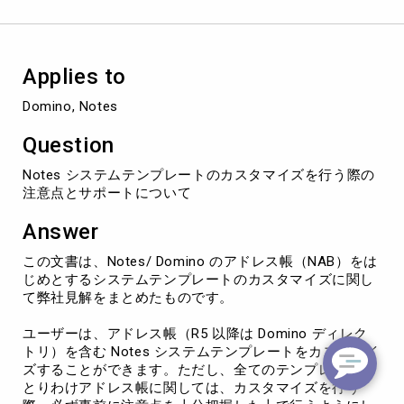
カ
ス
タ
マ
Applies to
イ
ズ
Domino, Notes
を
行
Question
う
際
Notes システムテンプレートのカスタマイズを行う際の
の
注意点とサポートについて
注
意
Answer
点
と
この文書は、Notes/ Domino のアドレス帳（NAB）をは
サ
じめとするシステムテンプレートのカスタマイズに関し
ポ
て弊社見解をまとめたものです。
ー
ト
ユーザーは、アドレス帳（R5 以降は Domino ディレク
に
トリ）を含む Notes システムテンプレートをカスタマイ
つ
ズすることができます。ただし、全てのテンプレート、
い
とりわけアドレス帳に関しては、カスタマイズを行う
て