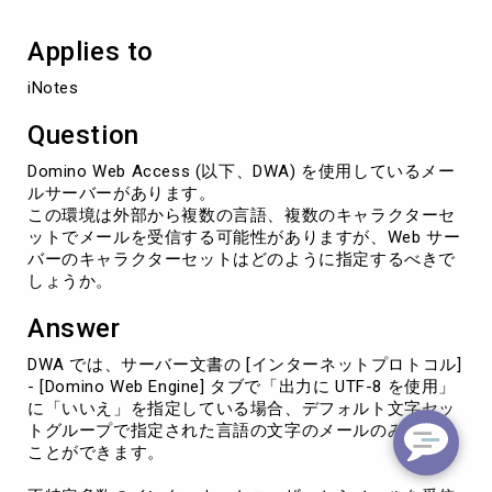
の
文
Applies to
字
セ
iNotes
ッ
ト
Question
の
指
Domino Web Access (以下、DWA) を使用しているメー
定
ルサーバーがあります。
に
この環境は外部から複数の言語、複数のキャラクターセ
つ
ットでメールを受信する可能性がありますが、Web サー
い
バーのキャラクターセットはどのように指定するべきで
て
しょうか。
Answer
DWA では、サーバー文書の [インターネットプロトコル]
- [Domino Web Engine] タブで「出力に UTF-8 を使用」
に「いいえ」を指定している場合、デフォルト文字セッ
トグループで指定された言語の文字のメールのみを読む
ことができます。