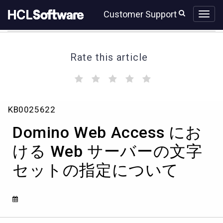
Skip
Skip
Customer Support
to
to
page
chat
content
Rate this article
(
(
(
(
(
)
)
)
)
)
Domino
KB0025622
Web
Access
Domino Web Access にお
に
お
ける Web サーバーの文字
け
セットの指定について
る
Web
サ
ー
バ
ー