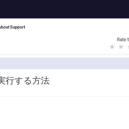
About Support
Rate t
(
(
(
)
)
)
を手動実行する方法