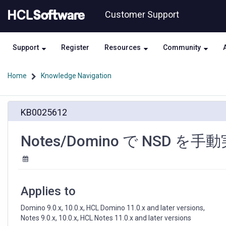
Skip
Skip
Customer Support
to
to
page
chat
content
Support
Register
Resources
Community
Home
Knowledge Navigation
Notes/Domino
KB0025612
で
NSD
を
Notes/Domino で NSD 
手
動
実
行
す
Applies to
る
方
Domino 9.0.x, 10.0.x, HCL Domino 11.0.x and later versions, 

法
Notes 9.0.x, 10.0.x, HCL Notes 11.0.x and later versions