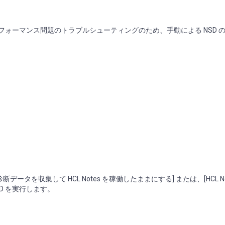
プやパフォーマンス問題のトラブルシューティングのため、手動による NSD 
es の診断データを収集して HCL Notes を稼働したままにする] または、[HCL N
NSD を実行します。