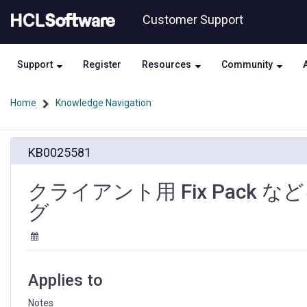
Skip
Skip
Customer Support
to
to
page
chat
content
Support
Register
Resources
Community
Home
Knowledge Navigation
ク
KB0025581
ラ
イ
ア
クライアント用 Fix Pac
ン
グ
ト
用
Fix
Pack
な
Applies to
ど
を
Notes