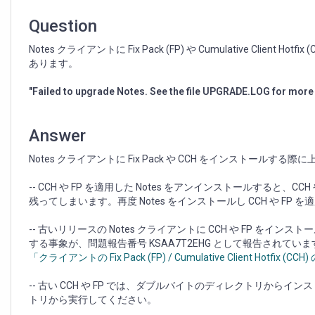
適
用
Question
す
る
Notes クライアントに Fix Pack (FP) や Cumulative C
際
あります。
の
ト
"Failed to upgrade Notes. See the file UPGRADE.LOG for more
ラ
ブ
ル
Answer
シ
ュ
Notes クライアントに Fix Pack や CCH をインストー
ー
テ
-- CCH や FP を適用した Notes をアンインストールする
ィ
残ってしまいます。再度 Notes をインストールし CCH や F
ン
グ
-- 古いリリースの Notes クライアントに CCH や FP を
する事象が、問題報告番号 KSAA7T2EHG として報告されて
「クライアントの Fix Pack (FP) / Cumulative Client Hotfix 
-- 古い CCH や FP では、ダブルバイトのディレクトリか
トリから実行してください。