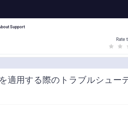
About Support
Rate t
(
(
(
)
)
)
k などを適用する際のトラブルシュー