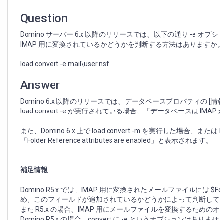
が
IMAP
Question
用
に
Domino サーバー 6.x 以降のリリースでは、以下の通り -e
変
IMAP 用に変換されているかどうかを判断する方法はありますか
換
さ
load convert -e mail\user.nsf
れ
て
Answer
い
る
Domino 6.x 以降のリリースでは、データベースプロパティの [
か
load convert -e が実行されている場合、「データベースは I
判
断
また、Domino 6.x 上で load convert -m を実行した場
す
「Folder Reference attributes are enabled」と表示されます。
る
方
法
補足情報
Domino R5.x では、IMAP 用に変換されたメールファイルには $Folder
め、このフィールドが追加されているかどうかによって判断して
また R5.x の場合、IMAP 用にメールファイルを変換するための
Domino R5.x の場合、convert に -e というオプションはありま