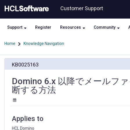
Skip
Skip
Customer Support
to
to
page
chat
content
Support
Register
Resources
Community
Home
Knowledge Navigation
Domino
KB0025163
6.x
以
降
Domino 6.x 以降でメール
で
断する方法
メ
ー
ル
フ
ァ
Applies to
イ
ル
HCL Domino