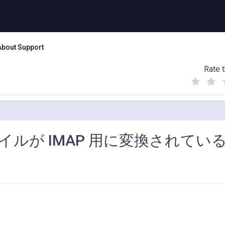
About Support
Rate t
(
(
(
)
)
)
ファイルが IMAP 用に変換されてい