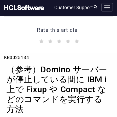
Skip
Skip
Customer Support
to
to
page
chat
content
Rate this article
(
(
(
(
(
)
)
)
)
)
（参
KB0025134
考）
Domino
（参考）Domino サーバー
サ
ー
が停止している間に IBM i
バ
上で Fixup や Compact な
ー
が
どのコマンドを実行する
停
止
方法
し
て