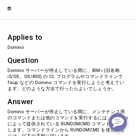
い
る
間
に
IBM
i
Applies to
上
で
Domino
Fixup
や
Question
Compact
な
Domino サーバーが停止している間に、IBM i (旧名称:
ど
i5/OS、OS/400) の CL プログラムやコマンドラインで
の
fixup などの Domino コマンドを実行しようと考えてい
コ
ます。どのような方法で行ったらよいでしょうか。
マ
ン
Answer
ド
を
Domino サーバーが停止している間に、メンテナンス用
実
のコマンドまたは他のコマンドを実行するには、Domino
行
によって提供されている RUNDOMCMD コマンドを使用
す
します。コマンドラインから RUNDOMCMD を使用する
る
には、以下の手順に従います。