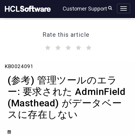
Skip
Skip
Customer Support
to
to
page
chat
content
Rate this article
(
(
(
(
(
)
)
)
)
)
(参
KB0024091
考)
管
(参考) 管理ツールのエラ
理
ツ
ー: 要求された AdminField
ー
(Masthead) がデータベー
ル
の
スに存在しない
エ
ラ
ー:
要