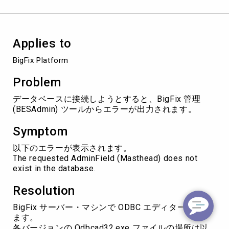
求
さ
れ
た
Applies to
AdminField
(Masthead)
BigFix Platform
が
デ
Problem
ー
タ
データベースに接続しようとすると、BigFix 管理
ベ
(BESAdmin) ツールからエラーが出力されます。
ー
ス
Symptom
に
存
以下のエラーが表示されます。
在
The requested AdminField (Masthead) does not
し
exist in the database.
な
い
Resolution
BigFix サーバー・マシンで ODBC エディターを開き
ます。
各バージョンの Odbcad32.exe ファイルの場所は以