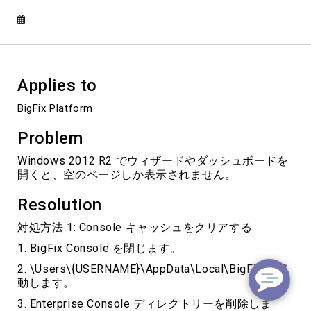
い
る
BigFix
コ
ン
ソ
Applies to
ー
ル
BigFix Platform
の
ウ
Problem
ィ
ザ
Windows 2012 R2 でウィザードやダッシュボードを
ー
開くと、空のページしか表示されません。
ド
や
Resolution
ダ
ッ
対処方法 1: Console キャッシュをクリアする
シ
1. BigFix Console を閉じます。
ュ
ボ
2. \Users\{USERNAME}\AppData\Local\BigFix に移
ー
動します。
ド
3. Enterprise Console ディレクトリーを削除しま
に