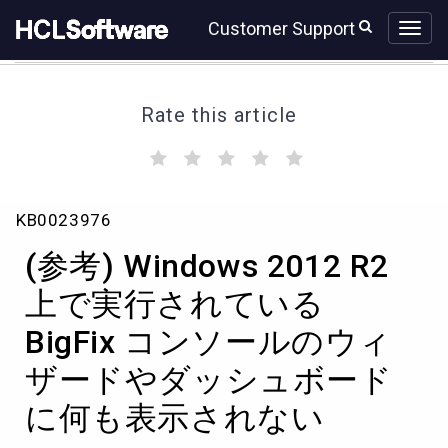
Skip
Skip
Customer Support
to
to
page
chat
content
Rate this article
(
(
(
(
(
)
)
)
)
)
(参
KB0023976
考)
Windows
(参考) Windows 2012 R2
2012
R2
上で実行されている
上
BigFix コンソールのウィ
で
実
ザードやダッシュボード
行
さ
に何も表示されない
れ
て