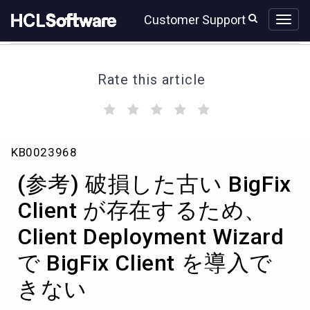
Skip
Skip
Customer Support
to
to
page
chat
content
Rate this article
(
(
(
(
(
)
)
)
)
)
(参
KB0023968
考)
破
(参考) 破損した古い BigFix
損
し
Client が存在するため、
た
Client Deployment Wizard
古
い
で BigFix Client を導入で
BigFix
Client
きない
が
存