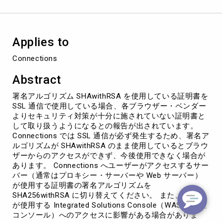
ム
SHA256withRSA
へ
の
Applies to
切
り
Connections
替
え
Abstract
に
つ
署名アルゴリズム SHAwithRSA を使用している証明書を
い
SSL 通信で使用している場合、各ブラウザー・ベンダー
て
よりセキュリティ対策が十分に施されていない証明書と
して取り扱うようになるとの報告が出されています。
Connections では SSL 通信が必ず発生するため、署名ア
ルゴリズムが SHAwithRSA のまま使用しているとブラウ
ザーからのアクセスができず、今後使用できなく場合が
あります。 Connections へユーザーがアクセスするサー
バー（通常はプロキシー・サーバーや Web サーバー）
が使用する証明書の署名アルゴリズムを
SHA256withRSA に切り替えてください。 また、管理者
が使用する Integrated Solutions Console（WAS の管理
コンソール）へのアクセスに影響がある場合がありま