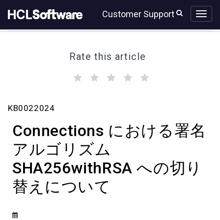
Skip
Skip
Customer Support
to
to
page
chat
content
Rate this article
(
(
(
(
(
)
)
)
)
)
Connections
KB0022024
に
お
Connections における署名
け
る
アルゴリズム
署
SHA256withRSA への切り
名
ア
替えについて
ル
ゴ
リ
ズ