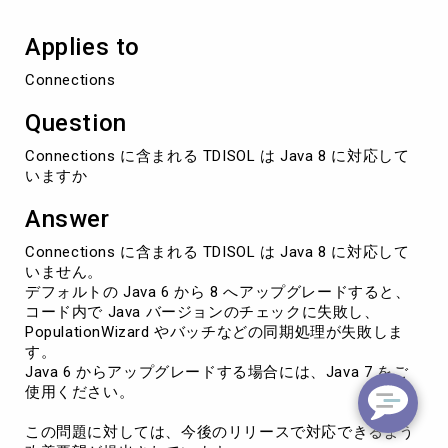
応
し
Applies to
て
い
Connections
ま
す
Question
か
Connections に含まれる TDISOL は Java 8 に対応して
いますか
Answer
Connections に含まれる TDISOL は Java 8 に対応して
いません。
デフォルトの Java 6 から 8 へアップグレードすると、
コード内で Java バージョンのチェックに失敗し、
PopulationWizard やバッチなどの同期処理が失敗しま
す。
Java 6 からアップグレードする場合には、Java 7 をご
使用ください。
この問題に対しては、今後のリリースで対応できるよう