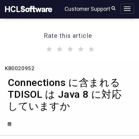
Skip
Skip
Customer Support
to
to
page
chat
content
Rate this article
(
(
(
(
(
)
)
)
)
)
Connections
KB0020952
に
含
Connections に含まれる
ま
れ
TDISOL は Java 8 に対応
る
していますか
TDISOL
は
Java
8
に
対