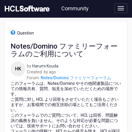
Skip
Community
to
page
content
HCL
Notes/Domino
Question
フ
ァ
Notes/Domino ファミリーフォー
ミ
ラムのご利用について
リ
ー
フ
by
Harumi Kouda
HK
ォ
6
Created:
6y ago
ー
years
Forum:
Notes/Domino ファミリーフォーラム
ラ
このフォーラムは、Notes/Domino やその他関連製品につい
ago
ム
ての情報共有、質問、知見を深めていただくための場所で
-
す。
ご質問に対し HCL より回答をさせていただく場合もござい
Notes/Domino
ますが、お客様間での相互扶助の場としてもご活用くださ
フ
い。
ァ
このフォーラムでのご質問について、HCL は回答、問題解
ミ
決の義務を負いません。そのような対応が必要な問題につ
リ
いては、技術サポートにお問い合わせください。
ー
フォーラム内の情報は、HCLからの発言を除き、HCLが保証