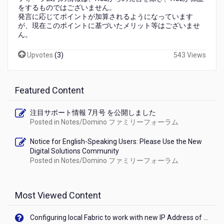
フ
をするものではございません。
ォ
発言に応じてポイントが加算されるようになっています
ー
が、現在このポイントに基づいたメリット等はございませ
ん。
ラ
ム
Upvotes
(
3
)
543 Views
の
ご
利
用
Featured Content
に
つ
注目サポート情報 7月号 を公開しました
い
Posted in
Notes/Domino ファミリーフォーラム
て
Notice for English-Speaking Users: Please Use the New
Digital Solutions Community
Posted in
Notes/Domino ファミリーフォーラム
Most Viewed Content
Configuring local Fabric to work with new IP Address of your machine