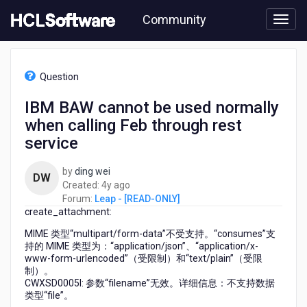
Skip
Community
to
page
content
HCL
Leap
Question
-
[READ-
IBM BAW cannot be used normally
ONLY]
when calling Feb through rest
-
IBM
service
BAW
cannot
by
ding wei
DW
be
4
Created:
4y ago
used
years
Forum:
Leap - [READ-ONLY]
normally
create_attachment:
ago
when
calling
MIME 类型“multipart/form-data”不受支持。“consumes”支
Feb
持的 MIME 类型为：“application/json”、“application/x-
www-form-urlencoded”（受限制）和“text/plain”（受限
through
制）。
rest
CWXSD0005I: 参数“filename”无效。详细信息：不支持数据
service
类型“file”。