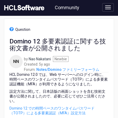
Skip
Community
to
page
content
HCL
Notes/Domino
Question
フ
ァ
Domino 12 多要素認証に関する技
ミ
術文書が公開されました
リ
ー
フ
by
Nao Nakatani
Newbie
NN
ォ
5
Created:
5y ago
ー
years
Forum:
Notes/Domino ファミリーフォーラム
ラ
HCL Domino 12.0 では、Web サーバーへのログイン時に、
ago
ム
時間ベースのワンタイムパスワード（TOTP）による多要素
-
認証機能（MFA）が利用できるようになりました。
Domino
設定方法に関して、日本語版の画面ショットを含む技術文
12
書が公開されましたので、必要に応じてぜひご活用くださ
多
い。
要
Domino 12 での時間ベースのワンタイムパスワード
素
（TOTP）による多要素認証（MFA）設定方法
認