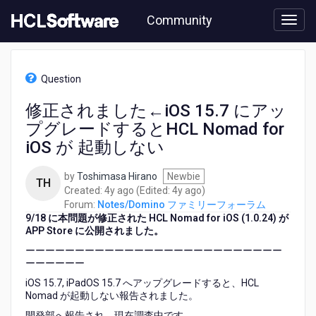
Skip
Community
to
page
content
HCL
Notes/Domino
Question
フ
ァ
修正されました←iOS 15.7 にアッ
ミ
プグレードするとHCL Nomad for
リ
ー
iOS が 起動しない
フ
ォ
by
Toshimasa Hirano
Newbie
TH
ー
4
4
Created:
4y ago
(Edited:
4y ago
)
ラ
years
years
Forum:
Notes/Domino ファミリーフォーラム
ム
9/18 に本問題が修正された HCL Nomad for iOS (1.0.24) が
ago
ago
-
APP Store に公開されました。
修
ーーーーーーーーーーーーーーーーーーーーーーーーーー
正
ーーーーーー
さ
れ
iOS 15.7, iPadOS 15.7 へアップグレードすると、HCL
ま
Nomad が起動しない報告されました。
し
開発部へ報告され、現在調査中です。