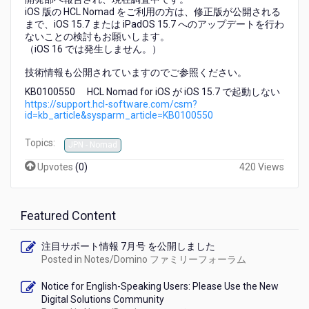
た
iOS 版の HCL Nomad をご利用の方は、修正版が公開される
←iOS
まで、iOS 15.7 または iPadOS 15.7 へのアップデートを行わ
15.7
ないことの検討もお願いします。
に
（iOS 16 では発生しません。）
ア
技術情報も公開されていますのでご参照ください。
ッ
プ
KB0100550 HCL Nomad for iOS が iOS 15.7 で起動しない
グ
https://support.hcl-software.com/csm?
id=kb_article&sysparm_article=KB0100550
レ
ー
Topics:
ド
JPN - Nomad
す
Upvotes
(
0
)
420 Views
る
と
HCL
Featured Content
Nomad
for
iOS
注目サポート情報 7月号 を公開しました
が
Posted in
Notes/Domino ファミリーフォーラム
起
動
Notice for English-Speaking Users: Please Use the New
し
Digital Solutions Community