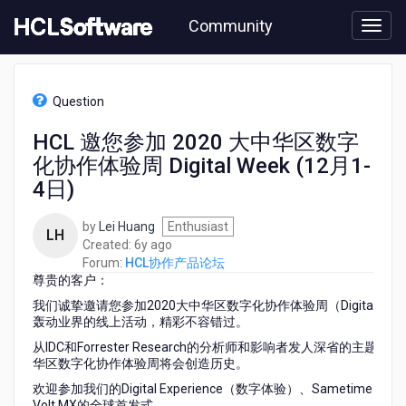
Skip
Community
to
page
content
HCL
HCL
Question
协
作
HCL 邀您参加 2020 大中华区数字
产
化协作体验周 Digital Week (12月1-
品
论
4日)
坛
-
by
Lei Huang
Enthusiast
LH
HCL
6
Created:
6y ago
邀
years
Forum:
HCL协作产品论坛
您
尊贵的客户：
ago
参
我们诚挚邀请您参加2020大中华区数字化协作体验周（Digital Week）！H
加
轰动业界的线上活动，精彩不容错过。
2020
大
从IDC和Forrester Research的分析师和影响者发人深省
中
华区数字化协作体验周将会创造历史。
华
欢迎参加我们的Digital Experience（数字体验）、Sametime Pr
区
Volt MX的全球首发式。