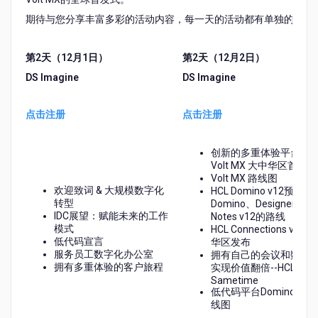
数
期待与您分享丰富多彩的活动内容，每一天的活动都有单独的注册
字
化
协
第
2
天（
12
月
1
日）
第
2
天（
12
月
2
日）
作
DS Imagine
DS Imagine
体
验
周
点击注册
点击注册
Digital
Week
(12
创新的多重体验平台-HC
月
Volt MX 大中华区首发式
1-
Volt MX 路线图
欢迎致词 & 大规模数字化
HCL Domino v12预览与
4
转型
Domino、Designer和
日)
IDC展望：赋能未来的工作
Notes v12的路线
模式
HCL Connections v7 大
低代码宣言
华区发布
服务员工数字化办公室
拥有自己的会议和数据
拥有多重体验的客户旅程
实现价值翻倍--HCL
Sametime
低代码平台Domino Vol
线图