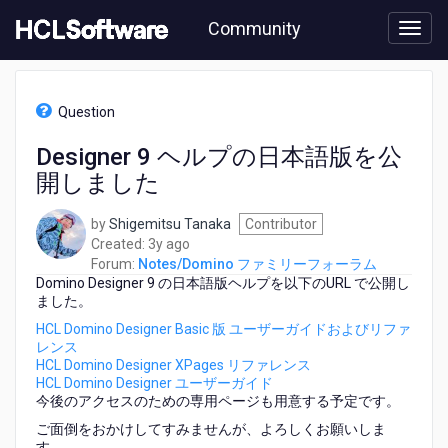
Skip
Community
to
page
content
HCL
Notes/Domino
Question
フ
ァ
Designer 9 ヘルプの日本語版を公
ミ
開しました
リ
ー
フ
by
Shigemitsu Tanaka
Contributor
ォ
3
Created:
3y ago
ー
years
Forum:
Notes/Domino ファミリーフォーラム
ラ
Domino Designer 9 の日本語版ヘルプを以下のURL で公開し
ago
ム
ました。
-
HCL Domino Designer Basic 版 ユーザーガイドおよびリファ
Designer
レンス
9
HCL Domino Designer XPages リファレンス
ヘ
HCL Domino Designer ユーザーガイド
ル
今後のアクセスのための専用ページも用意する予定です。
プ
ご面倒をおかけしてすみませんが、よろしくお願いしま
の
す。