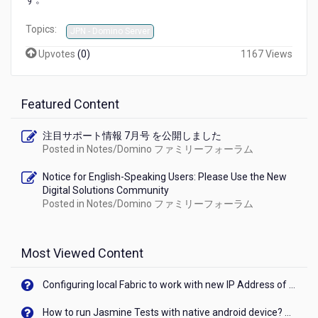
日
本
Topics:
JPN - Domino Server
語
版
Upvotes
(
0
)
1167 Views
を
公
開
Featured Content
し
ま
し
注目サポート情報 7月号 を公開しました
Posted in
Notes/Domino ファミリーフォーラム
た
Notice for English-Speaking Users: Please Use the New
Digital Solutions Community
Posted in
Notes/Domino ファミリーフォーラム
Most Viewed Content
Configuring local Fabric to work with new IP Address of your machine
How to run Jasmine Tests with native android device? On Visualizer