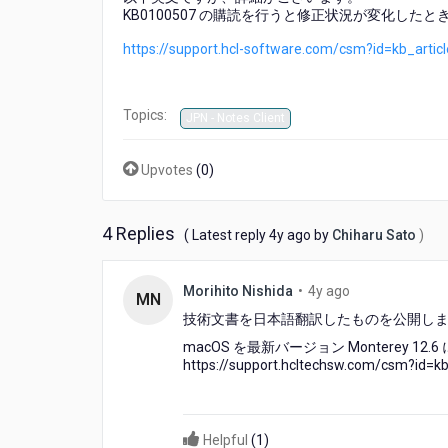
れ
KB0100507 の購読を行うと修正状況が変化し
ま
https://support.hcl-software.com/csm?id=kb_arti
し
た)
macOS
Monterey
Topics:
JPN - Notes Client
12.6
で
Upvotes
(
0
)
Notes
ク
ラ
イ
4 Replies
4
( Latest reply
4y ago
by
Chiharu Sato
)
ア
years
ン
ago
4
ト
Morihito Nishida
•
4y ago
MN
years
が
技術文書を日本語翻訳したものを公開し
ago
異
macOS を最新バージョン Monterey 1
常
https://support.hcltechsw.com/csm?id=k
終
了
す
る
Helpful
(
1
)