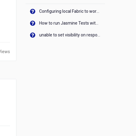
Configuring local Fabric to work with new IP Address of your machine
How to run Jasmine Tests with native android device? On Visualizer
unable to set visibility on response of API call. When API generates an error cant set label visibility to visible/unhide. I think this issue is due to thread.
Views