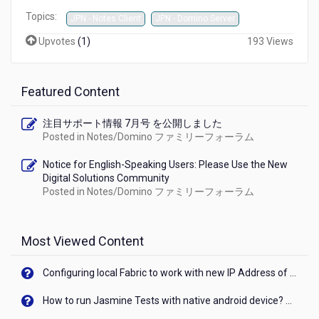
情
Topics:
JPN - Notes Client
JPN - Domino Server
報
4
Upvotes
(
1
)
193 Views
月
号
を
Featured Content
公
開
し
注目サポート情報 7月号 を公開しました
ま
Posted in
Notes/Domino ファミリーフォーラム
し
た
Notice for English-Speaking Users: Please Use the New
Digital Solutions Community
Posted in
Notes/Domino ファミリーフォーラム
Most Viewed Content
Configuring local Fabric to work with new IP Address of your machine
How to run Jasmine Tests with native android device? On Visualizer