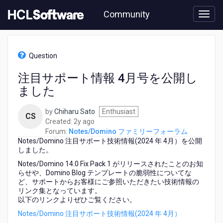
Skip
Community
to
page
content
HCL
Notes/Domino
Question
フ
ァ
注目サポート情報 4月号を公開し
ミ
ました
リ
ー
フ
by
Chiharu Sato
Enthusiast
CS
ォ
2
Created:
2y ago
ー
years
Forum:
Notes/Domino ファミリーフォーラム
ラ
Notes/Domino 注目サポート技術情報(2024 年 4月）を公開
ago
ム
しました。
-
Notes/Domino 14.0 Fix Pack 1 がリリースされたことのお知
注
らせや、Domino Blog テンプレートの脆弱性についてな
目
ど、
サポートからお客様にご参照いただきたい技術情報の
サ
リンク集となっています。
ポ
以下のリンクよりぜひご覧ください。
ー
Notes/Domino 注目サポート技術情報(2024 年 4月）
ト