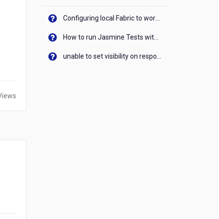
Configuring local Fabric to work with new IP Address of your machine
How to run Jasmine Tests with native android device? On Visualizer
unable to set visibility on response of API call. When API generates an error cant set label visibility to visible/unhide. I think this issue is due to thread.
Views