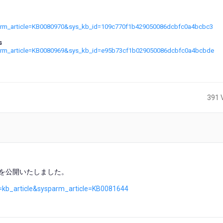
parm_article=KB0080970&sys_kb_id=109c770f1b429050086dcbfc0a4bcbc3
s
parm_article=KB0080969&sys_kb_id=e95b73cf1b029050086dcbfc0a4bcbde
391 
訳した情報を公開いたしました。
d=kb_article&sysparm_article=KB0081644