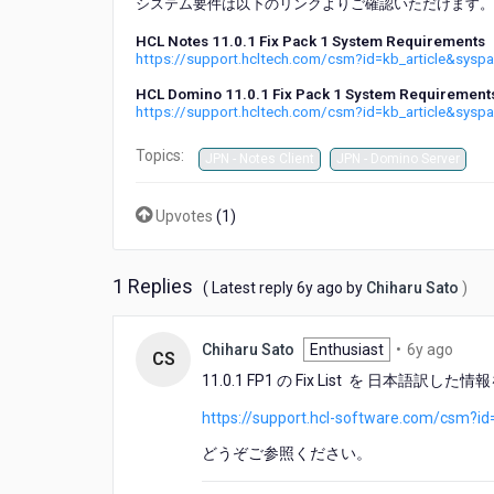
システム要件は以下のリンクよりご確認いただけます。
FP1
が
HCL Notes 11.0.1 Fix Pack 1 System Requirements
リ
https://support.hcltech.com/csm?id=kb_article&sys
リ
HCL Domino 11.0.1 Fix Pack 1 System Requirement
ー
https://support.hcltech.com/csm?id=kb_article&sys
ス
さ
Topics:
JPN - Notes Client
JPN - Domino Server
れ
ま
し
Upvotes
(
1
)
た
1 Replies
6
( Latest reply
6y ago
by
Chiharu Sato
)
years
ago
6
Chiharu Sato
Enthusiast
•
6y ago
CS
years
11.0.1 FP1 の Fix List を 日本語
ago
https://support.hcl-software.com/csm?i
どうぞご参照ください。