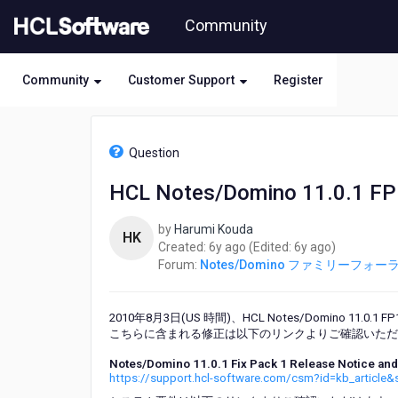
Skip
Community
to
page
content
Community
Customer Support
Register
HCL
Notes/Domino
Question
フ
ァ
HCL Notes/Domino 11.
ミ
リ
by
Harumi Kouda
ー
HK
6
6
Created:
6y ago
(Edited:
6y ago
)
フ
years
years
Forum:
Notes/Domino ファミリーフォー
ォ
ago
ago
ー
ラ
2010年8月3日(US 時間)、HCL Notes/Domino 11.0
ム
こちらに含まれる修正は以下のリンクよりご確認いただ
-
HCL
Notes/Domino 11.0.1 Fix Pack 1 Release Notice and 
Notes/Domino
https://support.hcl-software.com/csm?id=kb_articl
11.0.1