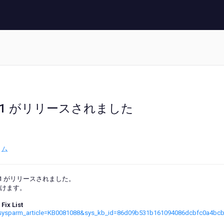
0.1 FP1 がリリースされました
ラム
.1 FP1 がリリースされました。
けます。
Fix List
e&sysparm_article=KB0081088&sys_kb_id=86d09b531b161094086dcbfc0a4bc