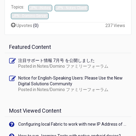
情
Topics:
JPN - iNotes
JPN - Notes Client
報
11
JPN - Domino Server
月
Upvotes
(
0
)
237 Views
号
を
公
開
Featured Content
し
ま
注目サポート情報 7月号 を公開しました
し
Posted in
Notes/Domino ファミリーフォーラム
た
Notice for English-Speaking Users: Please Use the New
Digital Solutions Community
Posted in
Notes/Domino ファミリーフォーラム
Most Viewed Content
Configuring local Fabric to work with new IP Address of your machine