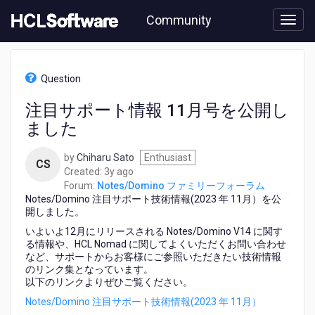
Skip
Community
to
page
content
HCL
Notes/Domino
Question
フ
ァ
注目サポート情報 11月号を公開し
ミ
ました
リ
ー
フ
by
Chiharu Sato
Enthusiast
CS
ォ
3
Created:
3y ago
ー
years
Forum:
Notes/Domino ファミリーフォーラム
ラ
Notes/Domino 注目サポート技術情報(2023 年 11月）を公
ago
ム
開しました。
-
いよいよ12月にリリースされる Notes/Domino V14 に関す
注
る情報や、HCL Nomad に関してよくいただくお問い合わせ
目
など、
サポートからお客様にご参照いただきたい技術情報
サ
の
リンク集となっています。
ポ
以下のリンクよりぜひご覧ください。
ー
Notes/Domino 注目サポート技術情報(2023 年 11月）
ト