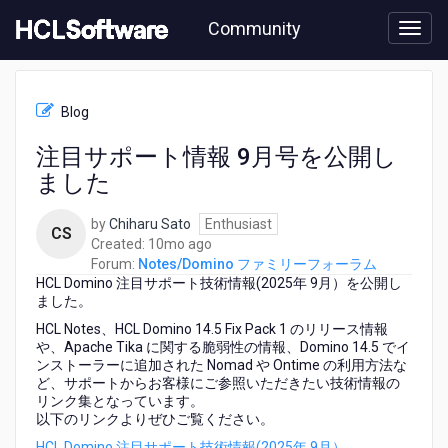
Skip
Community
to
page
content
HCL
Notes/Domino
Blog
フ
ァ
注目サポート情報 9月号を公開し
ミ
ました
リ
ー
フ
by
Chiharu Sato
Enthusiast
CS
ォ
10
Created:
10mo ago
ー
months
Forum:
Notes/Domino ファミリーフォーラム
ラ
HCL Domino 注目サポート技術情報(2025年 9月）を公開し
ago
ム
ました。
-
HCL Notes、HCL Domino 14.5 Fix Pack 1 のリリース情報
注
や、Apache Tika に関する脆弱性の情報、Domino 14.5 でイ
目
ンストーラーに追加された Nomad や Ontime の利用方法な
サ
ど、サポートからお客様にご参照いただきたい技術情報の
ポ
リンク集となっています。
ー
以下のリンクよりぜひご覧ください。
ト
HCL Domino 注目サポート技術情報(2025年 9月）