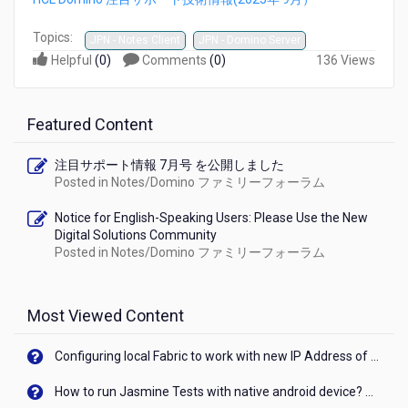
情
報
Topics:
JPN - Notes Client
JPN - Domino Server
9
Helpful
(
0
)
Comments
(
0
)
136 Views
月
号
を
公
Featured Content
開
し
注目サポート情報 7月号 を公開しました
ま
Posted in
Notes/Domino ファミリーフォーラム
し
た
Notice for English-Speaking Users: Please Use the New
Digital Solutions Community
Posted in
Notes/Domino ファミリーフォーラム
Most Viewed Content
Configuring local Fabric to work with new IP Address of your machine
How to run Jasmine Tests with native android device? On Visualizer