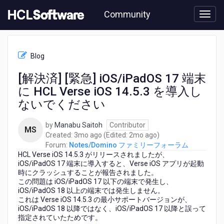
Skip
Community
to
page
content
HCL
Notes/Domino
Blog
フ
ァ
[解決済] [緊急] iOS/iPadOS 17 端末
ミ
に HCL Verse iOS 14.5.3 を導入し
リ
ー
ないでください
フ
ォ
by
Manabu Saitoh
Contributor
MS
ー
3
2
Created:
3mo ago
(Edited:
2mo ago
)
ラ
months
months
Forum:
Notes/Domino ファミリーフォーラム
ム
HCL Verse iOS 14.5.3 がリリースされましたが、
ago
ago
-
iOS/iPadOS 17 端末に導入すると、Verse iOS アプリが起動
[解
時にクラッシュすることが報告されました。
決
この問題は iOS/iPadOS 17 以下の端末で発生し、
済]
iOS/iPadOS 18 以上の端末では発生しません。
[緊
これは Verse iOS 14.5.3 の最小サポートバージョンが、
iOS/iPadOS 18 以降ではなく、iOS/iPadOS 17 以降と誤って
急]
指定されていたためです。
iOS/iPadOS