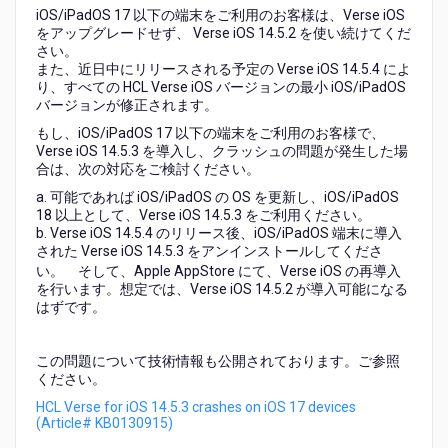
17
iOS/iPadOS 17 以下の端末をご利用のお客様は、Verse iOS
端
をアップグレードせず、 Verse iOS 14.5.2 を使い続けてくだ
末
さい。
また、近日中にリリースされる予定の Verse iOS 14.5.4 によ
に
り、すべての HCL Verse iOS バージョンの最小 iOS/iPadOS
HCL
バージョンが修正されます。
Verse
iOS
もし、iOS/iPadOS 17 以下の端末をご利用のお客様で、
14.5.3
Verse iOS 14.5.3 を導入し、クラッシュの問題が発生した場
合は、次の対応をご検討ください。
を
導
a. 可能であれば iOS/iPadOS の OS を更新し、iOS/iPadOS
入
18 以上として、Verse iOS 14.5.3 をご利用ください。
し
b. Verse iOS 14.5.4 のリリース後、iOS/iPadOS 端末に導入
な
された Verse iOS 14.5.3 をアンインストールしてくださ
い
い。 そして、Apple AppStore にて、Verse iOS の再導入
を行います。想定では、Verse iOS 14.5.2 が導入可能になる
で
はずです。
く
だ
さ
この問題について技術情報も公開されております。ご参照
い
ください。
HCL Verse for iOS 14.5.3 crashes on iOS 17 devices
(Article# KB0130915)