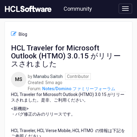
Skip
Community
to
page
content
HCL
Notes/Domino
Blog
フ
ァ
HCL Traveler for Microsoft
ミ
Outlook (HTMO) 3.0.15 がリリー
リ
ー
スされました
フ
ォ
by
Manabu Saitoh
Contributor
MS
ー
5
Created:
5mo ago
ラ
months
Forum:
Notes/Domino ファミリーフォーラム
ム
HCL Traveler for Microsoft Outlook (HTMO) 3.0.15 がリリー
ago
-
スされました。是非、ご利用ください。
HCL
<新機能>
Traveler
・バグ修正のみのリリースです。
for
Microsoft
Outlook
HCL Traveler, HCL Verse Mobile, HCL HTMO の情報は下記を
(HTMO)
ご参照ください。