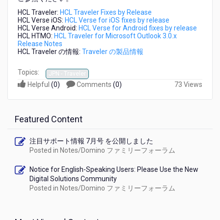
3.0.15
HCL Traveler:
HCL Traveler Fixes by Release
が
HCL Verse iOS:
HCL Verse for iOS fixes by release
リ
HCL Verse Android:
HCL Verse for Android fixes by release
リ
HCL HTMO:
HCL Traveler for Microsoft Outlook 3.0.x
Release Notes
ー
HCL Traveler の情報:
Traveler の製品情報
ス
さ
Topics:
れ
JPN - Traveler
ま
Helpful
(
0
)
Comments
(
0
)
73 Views
し
た
Featured Content
注目サポート情報 7月号 を公開しました
Posted in
Notes/Domino ファミリーフォーラム
Notice for English-Speaking Users: Please Use the New
Digital Solutions Community
Posted in
Notes/Domino ファミリーフォーラム